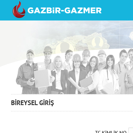
BİREYSEL GİRİŞ
TC KİMLİK NO